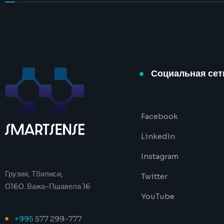
Социальная сет
Facebook
LinkedIn
Instagram
Грузия, Тбилиси,
Twitter
0160. Важа-Пшавела 16
YouTube
+995
577 299-777