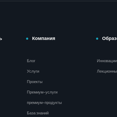
ь
Компания
Образ
Блог
Инновации
Услуги
Лекционны
Проекты
Премиум-услуги
премиум-продукты
База знаний