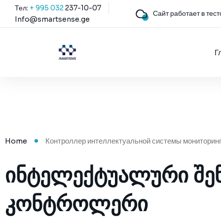
Тел:
+ 995 032
237-10-07
Сайт работает в тес
Info@smartsense.ge
Г
Home
Контроллер интеллектуальной системы мониторинг
ᲘᲜᲢᲔᲚᲔᲥᲢᲣᲐᲚᲣᲠᲘ ᲨᲔᲜ
ᲙᲝᲜᲢᲠᲝᲚᲔᲠᲘ