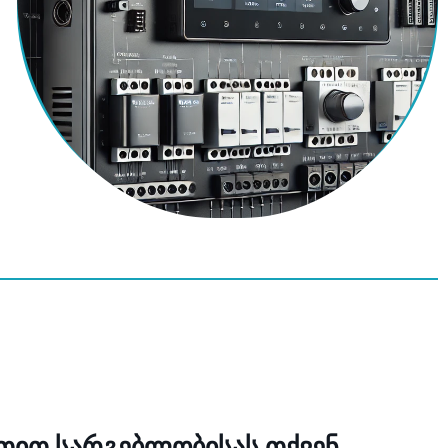
თით სარგებლობისას თქვენ