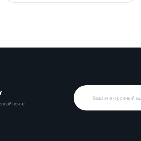
у
онной почте