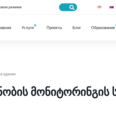
товом режиме
лавная
Услуги
Проекты
Блог
Образование
а здания
ᲝᲑᲘᲡ ᲛᲝᲜᲘᲢᲝᲠᲘᲜᲒᲘᲡ Ს