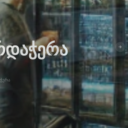
ᲐᲠᲓᲐᲭᲔᲠᲐ
აჭერა