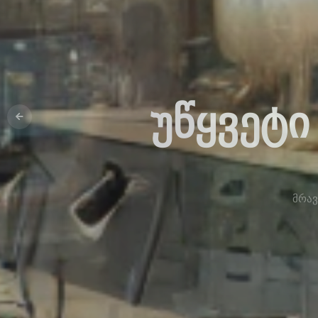
ᲣᲬᲧᲕᲔᲢᲘ
მრავ