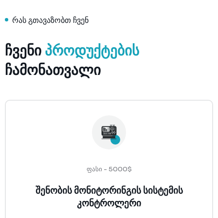
Курс лекций
ФАГ
О нас
რას გთავაზობთ ჩვენ
Условия и Правила
База знаний
Контакты
политика конфиденциальности
История компании
Чат-бот
ჩვენი
პროდუქტების
О компании
Форум
ჩამონათვალი
Запрос поддержки
Менеджмент
ფასი - 5000$
შენობის მონიტორინგის სისტემის
კონტროლერი