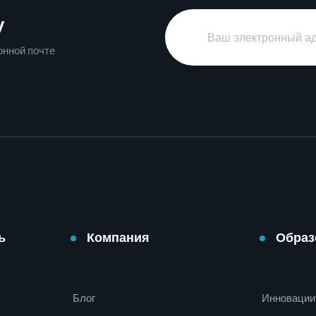
у
онной почте
ь
Компания
Образ
Блог
Инновации