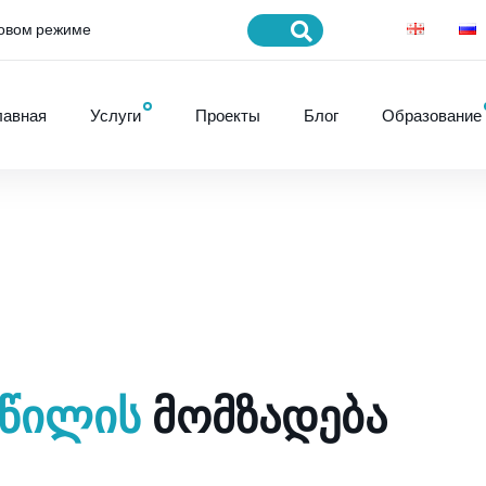
товом режиме
лавная
Услуги
Проекты
Блог
Образование
ᲐᲬᲘᲚᲘᲡ
ᲛᲝᲛᲖᲐᲓᲔᲑᲐ