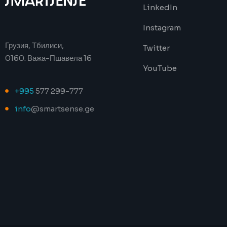
LinkedIn
Instagram
Грузия, Тбилиси,
Twitter
0160. Важа-Пшавела 16
YouTube
+995
577 299-777
info
@smartsense.ge