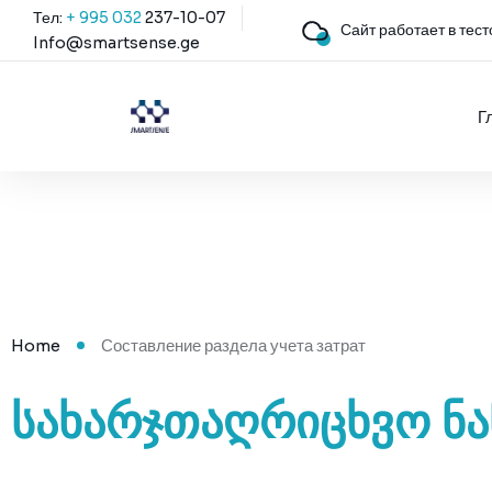
Тел:
+ 995 032
237-10-07
Сайт работает в тес
Info@smartsense.ge
Г
Home
Составление раздела учета затрат
ᲡᲐᲮᲐᲠᲯᲗᲐᲦᲠᲘᲪᲮᲕᲝ Ნ