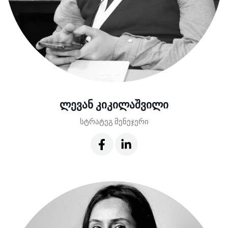
ლევან კიკილაშვილი
სტრატეგ მენეჯერი