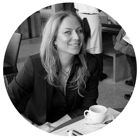
Курс лекций
ФАГ
О нас
Условия и Правила
База знаний
Контакты
политика конфиденциальности
История компании
Чат-бот
О компании
Форум
Запрос поддержки
Менеджмент