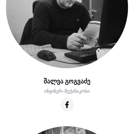
შალვა გოგვაძე
ინჟინერ-მექანიკოსი