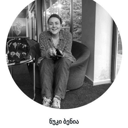
ნუკი ბენია