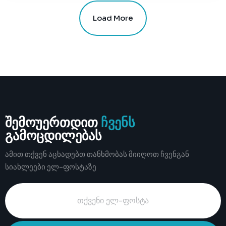
Load More
შემოუერთდით
ჩვენს
გამოცდილებას
ამით თქვენ აცხადებთ თანხმობას მიიღოთ ჩვენგან
სიახლეები ელ-ფოსტაზე