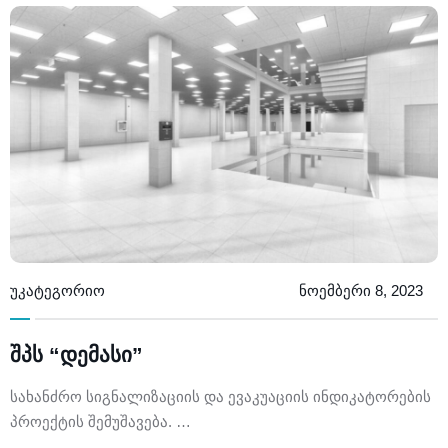
ლექციების კურსი
FAQ
ჩვენს შესახებ
წესები და პირობები
ცოდნის ბაზა
კონტაქტი
კონფიდენციალურობის პოლიტიკა
კომპანიის ისტორია
ჩატბოტი
კომპანიის შესახებ
ფორუმი
მხარდაჭერის მოთხოვნა
მენეჯმენტი
უკატეგორიო
ნოემბერი 8, 2023
შპს “დემასი”
სახანძრო სიგნალიზაციის და ევაკუაციის ინდიკატორების
პროექტის შემუშავება. …