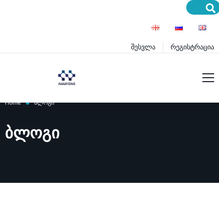
შესვლა
რეგისტრაცია
მთავარი
Home
ბლოგი
მომსახურება
ᲑᲚᲝᲒᲘ
პროექტები
სერვისები
ბლოგი
პროდუქტები
განათლება
პრემიუმ სერვისები
დახმარება
პრემიუმ პროდუქტები
ინოვაციები
წესები