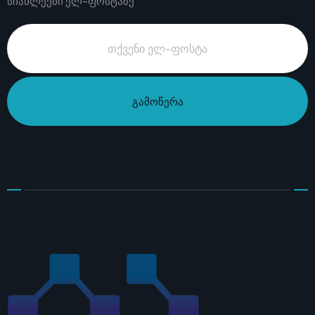
სიახლეები ელ-ფოსტაზე
გამოწერა