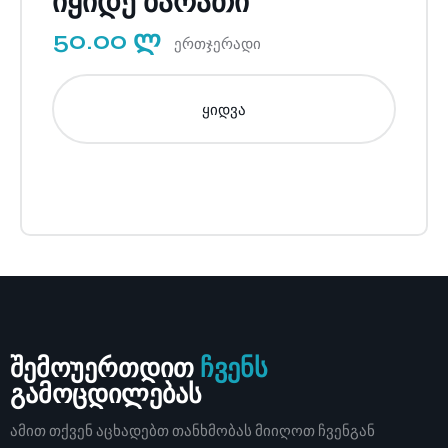
იყიდე ბარათი
50.00 ლ
ერთჯერადი
ყიდვა
შემოუერთდით
ჩვენს
გამოცდილებას
ამით თქვენ აცხადებთ თანხმობას მიიღოთ ჩვენგან