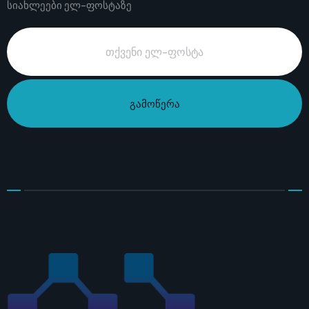
სიახლეები ელ-ფოსტაზე
გამოწერა