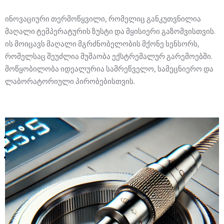
ლექციების კურსი
FAQ
ჩვენს შესახებ
ინოვაციური თერმოწყვილი, რომელიც განკუთვნილია
წესები და პირობები
ცოდნის ბაზა
მაღალი ტემპერატურის ზუსტი და მყისიერი გაზომვისთვის.
კონტაქტი
კონფიდენციალურობის პოლიტიკა
კომპანიის ისტორია
ჩატბოტი
ის მოიცავს მაღალი მგრძნობელობის მქონე სენსორს,
რომელსაც შეუძლია მუშაობა ექსტრემალურ გარემოებში.
კომპანიის შესახებ
ფორუმი
მოწყობილობა იდეალურია სამრეწველო, სამეცნიერო და
ლაბორატორიული პირობებისთვის.
მხარდაჭერის მოთხოვნა
მენეჯმენტი