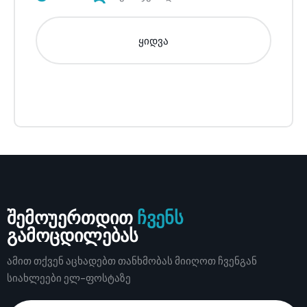
ყიდვა
შემოუერთდით
ჩვენს
გამოცდილებას
ამით თქვენ აცხადებთ თანხმობას მიიღოთ ჩვენგან
სიახლეები ელ-ფოსტაზე