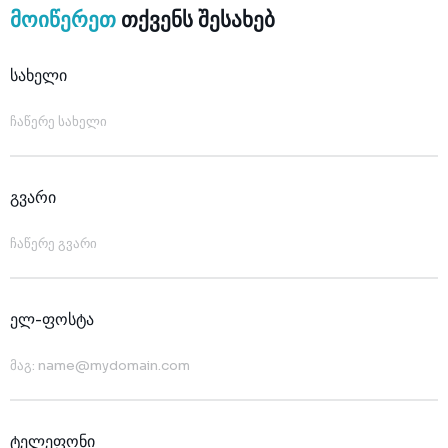
ლექციების კურსი
FAQ
მოიწერეთ
თქვენს შესახებ
ჩვენს შესახებ
წესები და პირობები
ცოდნის ბაზა
კონტაქტი
სახელი
კონფიდენციალურობის პოლიტიკა
კომპანიის ისტორია
ჩატბოტი
კომპანიის შესახებ
ფორუმი
მხარდაჭერის მოთხოვნა
მენეჯმენტი
გვარი
ელ-ფოსტა
ტელეფონი