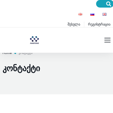
შესვლა
რეგისტრაცია
მთავარი
Home
კონტაქტი
მომსახურება
ᲙᲝᲜᲢᲐᲥᲢᲘ
პროექტები
სერვისები
ბლოგი
პროდუქტები
განათლება
პრემიუმ სერვისები
დახმარება
პრემიუმ პროდუქტები
ინოვაციები
წესები