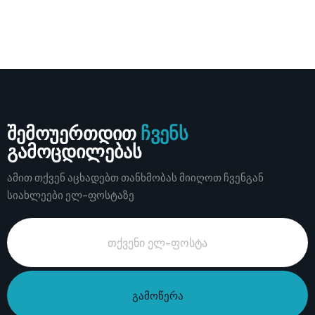
შემოუერთდით
ჩვენს
გამოცდილებას
ამით თქვენ აცხადებთ თანხმობას მიიღოთ ჩვენგან
სიახლეები ელ-ფოსტაზე
გამოწერა