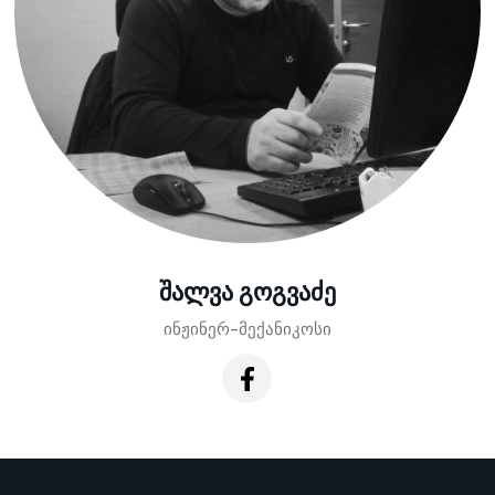
შალვა გოგვაძე
ინჟინერ-მექანიკოსი