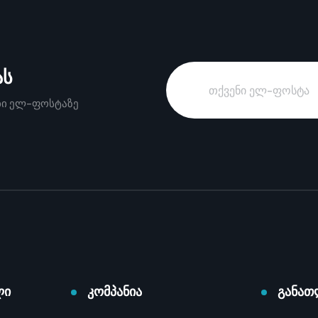
ას
ები ელ-ფოსტაზე
ლი
კომპანია
განათ