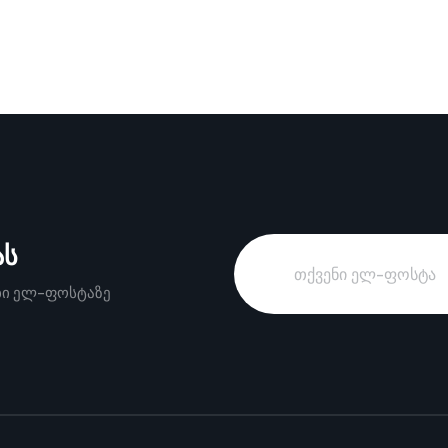
ას
ები ელ-ფოსტაზე