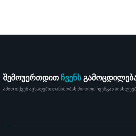
შემოუერთდით
ჩვენს
გამოცდილებ
ამით თქვენ აცხადებთ თანხმობას მიიღოთ ჩვენგან სიახლე