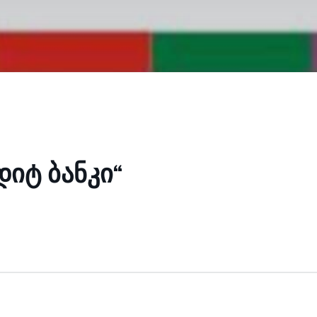
იტ ბანკი“