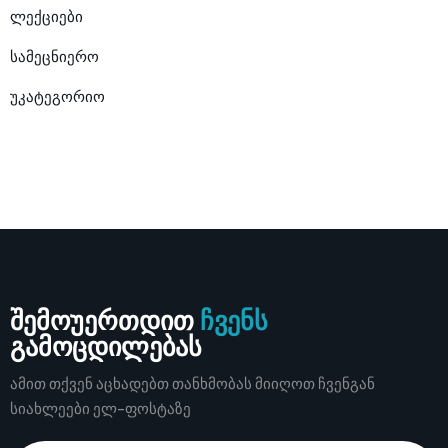
ლექციები
სამეცნიერო
უკატეგორიო
შემოუერთდით
ჩვენს
გამოცდილებას
ამით თქვენ აცხადებთ თანხმობას მიიღოთ ჩვენგან
სიახლეები ელ-ფოსტაზე