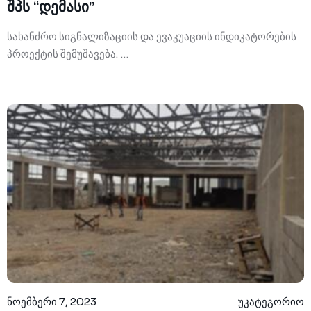
შპს “დემასი”
სახანძრო სიგნალიზაციის და ევაკუაციის ინდიკატორების
პროექტის შემუშავება. …
ნოემბერი 7, 2023
უკატეგორიო