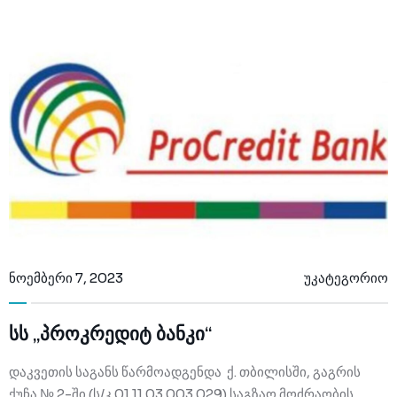
ნოემბერი 7, 2023
უკატეგორიო
სს „პროკრედიტ ბანკი“
დაკვეთის საგანს წარმოადგენდა ქ. თბილისში, გაგრის
ქუჩა № 2-ში (ს/კ 01.11.03.003.029) საგზაო მოძრაობის