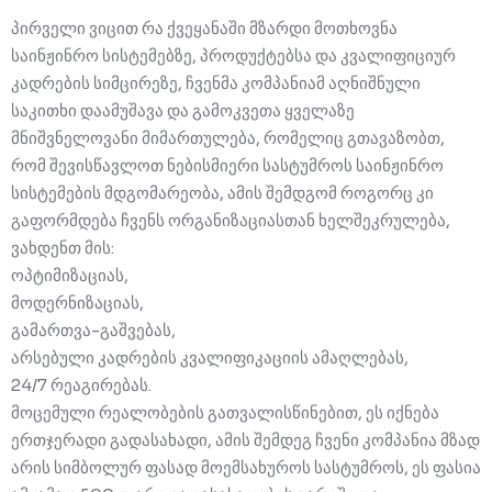
Course of lectures
FAQ
პირველი ვიცით რა ქვეყანაში მზარდი მოთხოვნა
About Us
Terms and Conditions
Knowledge base
საინჟინრო სისტემებზე, პროდუქტებსა და კვალიფიციურ
Contact
კადრების სიმცირეზე, ჩვენმა კომპანიამ აღნიშნული
Company history
Privacy Policy
Chatbot
საკითხი დაამუშავა და გამოკვეთა ყველაზე
მნიშვნელოვანი მიმართულება, რომელიც გთავაზობთ,
About company
Forum
რომ შევისწავლოთ ნებისმიერი სასტუმროს საინჟინრო
Support request
Management
სისტემების მდგომარეობა, ამის შემდგომ როგორც კი
გაფორმდება ჩვენს ორგანიზაციასთან ხელშეკრულება,
ვახდენთ მის:
ოპტიმიზაციას,
მოდერნიზაციას,
გამართვა-გაშვებას,
არსებული კადრების კვალიფიკაციის ამაღლებას,
24/7 რეაგირებას.
მოცემული რეალობების გათვალისწინებით, ეს იქნება
ერთჯერადი გადასახადი, ამის შემდეგ ჩვენი კომპანია მზად
არის სიმბოლურ ფასად მოემსახუროს სასტუმროს, ეს ფასია