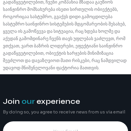
გადაწყვეტილებით, ჩვენი კომპანია მზადაა გაუწიოს
საინჟინრო მომსახურება ისეთი სირთულის ობიექტებს,
როგორიცაა სასტუმრო, გვაქვს დიდი გამოცდილება
სასტუმრო საინჟინრო სისტემების მდგომარეობის შესახებ,
ყველა ის გამოწვევა და სიტუაცია, რაც ხდება ხოლმე და
აქედან გამომდინარე ჩვენს თავს უფლებას ვაძლევთ, რომ
ვთქვათ, ვართ ბაზრის ლიდერები, ეფექტიანი საინჟინრო
გადაწყვეტილებით, ობიექტის ხარჯების მინიმიზაცია
შევძლოთ და დავაზღვიოთ მათი რისკები, რაც ნამდვილად
უდავოდ მნიშვნელოვანი ფაქტორია მათთვის.
Join
our
experience
By doing so, you agree to receive news from us via email