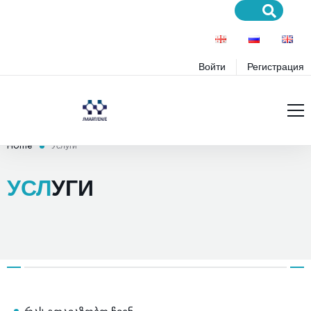
Войти
Регистрация
Главная
Home
Услуги
Услуги
УСЛ
УГИ
Проекты
Услуги
Блог
Продукты
Образование
Премиум-услуги
Поддержка
Премиум Продукты
Инновации
Правила