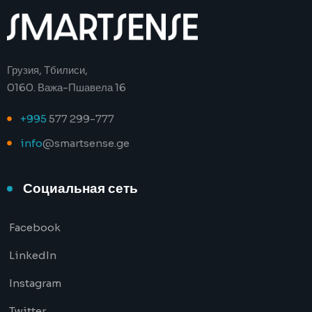
Грузия, Тбилиси,
0160. Важа-Пшавела 16
+995
577 299-777
info
@smartsense.ge
Социальная сеть
Facebook
LinkedIn
Instagram
Twitter