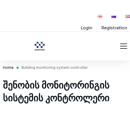
Login
Registration
Home
Home
Building monitoring system controller
Service
Projects
ᲨᲔᲜᲝᲑᲘᲡ ᲛᲝᲜᲘᲢᲝᲠᲘᲜᲒᲘᲡ
services
Blog
ᲡᲘᲡᲢᲔᲛᲘᲡ ᲙᲝᲜᲢᲠᲝᲚᲔᲠᲘ
products
Education
Premium services
Support
Premium products
Innovations
Rules