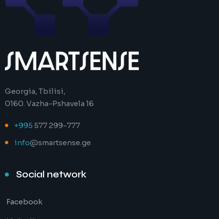
Georgia, Tbilisi,
0160. Vazha-Pshavela 16
+995
577 299-777
info
@smartsense.ge
Social network
Facebook