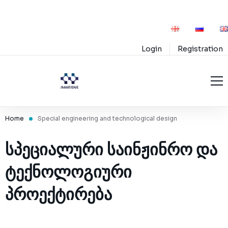
Login
Registration
Home
Home
Special engineering and technological design
Service
Projects
ᲡᲞᲔᲪᲘᲐᲚᲣᲠᲘ ᲡᲐᲘᲜᲟᲘᲜᲠᲝ ᲓᲐ
services
Blog
ᲢᲔᲥᲜᲝᲚᲝᲒᲘᲣᲠᲘ
products
Education
ᲞᲠᲝᲔᲥᲢᲘᲠᲔᲑᲐ
Premium services
Support
Premium products
Innovations
Rules