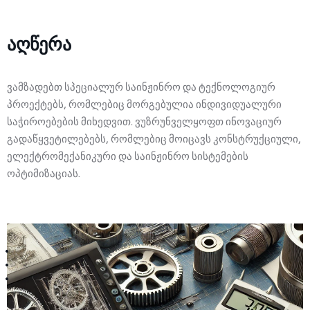
Course of lectures
FAQ
About Us
Terms and Conditions
Knowledge base
აღწერა
Contact
Company history
Privacy Policy
Chatbot
ვამზადებთ სპეციალურ საინჟინრო და ტექნოლოგიურ
About company
Forum
პროექტებს, რომლებიც მორგებულია ინდივიდუალური
Support request
Management
საჭიროებების მიხედვით. ვუზრუნველყოფთ ინოვაციურ
გადაწყვეტილებებს, რომლებიც მოიცავს კონსტრუქციული,
ელექტრომექანიკური და საინჟინრო სისტემების
ოპტიმიზაციას.