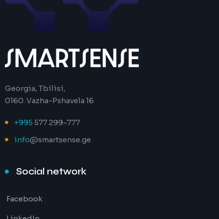
Georgia, Tbilisi,
0160. Vazha-Pshavela 16
+995
577 299-777
info
@smartsense.ge
Social network
Facebook
LinkedIn