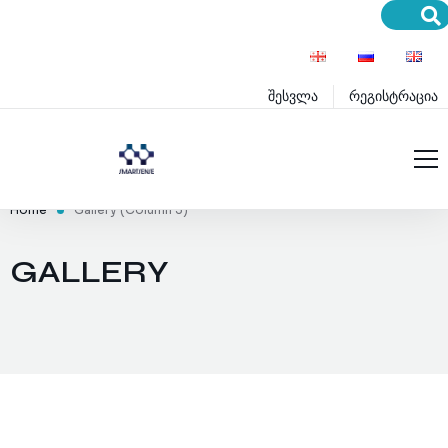
შესვლა
რეგისტრაცია
მთავარი
Home
Gallery (Column 3)
მომსახურება
GALLERY
პროექტები
სერვისები
ბლოგი
პროდუქტები
განათლება
პრემიუმ სერვისები
დახმარება
პრემიუმ პროდუქტები
ინოვაციები
წესები