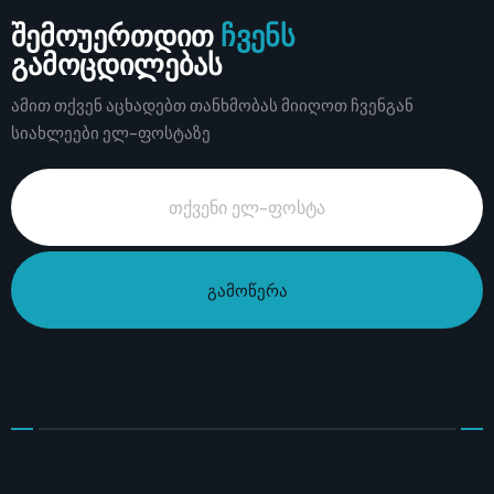
შემოუერთდით
ჩვენს
გამოცდილებას
ამით თქვენ აცხადებთ თანხმობას მიიღოთ ჩვენგან
სიახლეები ელ-ფოსტაზე
გამოწერა