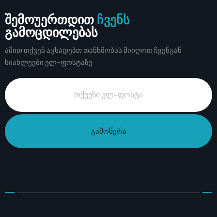
შემოუერთდით
ჩვენს
გამოცდილებას
ამით თქვენ აცხადებთ თანხმობას მიიღოთ ჩვენგან
სიახლეები ელ-ფოსტაზე
გამოწერა